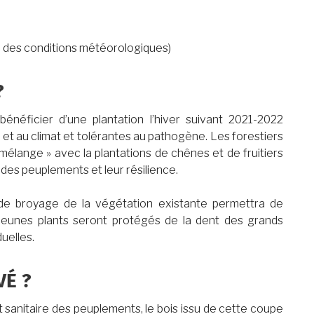
n des conditions météorologiques)
?
néficier d’une plantation l’hiver suivant 2021-2022
 et au climat et tolérantes au pathogène. Les forestiers
 mélange » avec la plantations de chênes et de fruitiers
é des peuplements et leur résilience.
 de broyage de la végétation existante permettra de
s jeunes plants seront protégés de la dent des grands
uelles.
VÉ ?
état sanitaire des peuplements, le bois issu de cette coupe