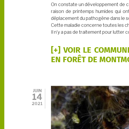
On constate un développement de ce
raison de printemps humides qui ont 
déplacement du pathogène dans le so
Cette maladie concerne toutes les ch
Il n’y a pas de traitement pour lutter 
[+] VOIR LE COMMUN
EN FORÊT DE MONT
JUIN
14
2021