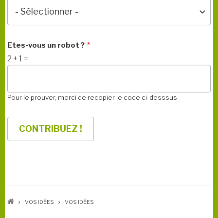
Etes-vous un robot ?
2 + 1 =
Pour le prouver, merci de recopier le code ci-desssus
FIL
D'ARIANE
VOS IDÉES
VOS IDÉES